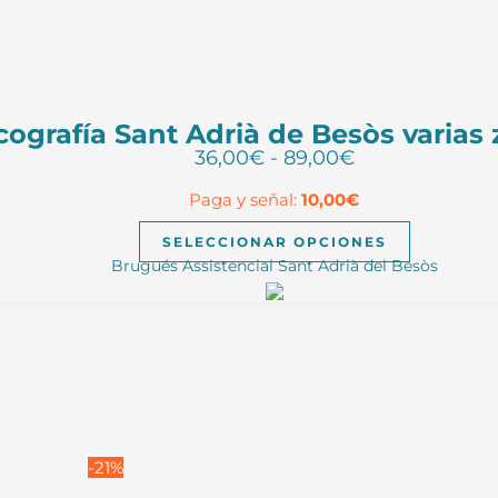
cografía Sant Adrià de Besòs varias
Rango
36,00
€
-
89,00
€
de
Paga y señal:
10,00
€
precios:
desde
Este
SELECCIONAR OPCIONES
36,00€
producto
Brugués Assistencial Sant Adrià del Besòs
hasta
tiene
89,00€
múltiples
variantes.
Las
opciones
se
pueden
elegir
-21%
en