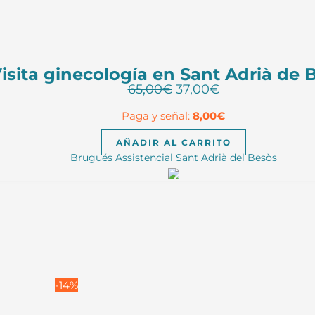
isita ginecología en Sant Adrià de 
El
El
65,00
€
37,00
€
precio
precio
Paga y señal:
8,00
€
original
actual
era:
es:
AÑADIR AL CARRITO
65,00€.
37,00€.
Brugués Assistencial Sant Adrià del Besòs
-14%