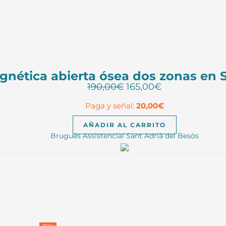
nética abierta ósea dos zonas en S
El
El
190,00
€
165,00
€
precio
precio
Paga y señal:
20,00
€
original
actual
era:
es:
AÑADIR AL CARRITO
190,00€.
165,00€.
Brugués Assistencial Sant Adrià del Besòs