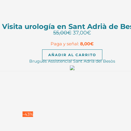
Visita urología en Sant Adrià de B
El
El
55,00
€
37,00
€
precio
precio
Paga y señal:
8,00
€
original
actual
era:
es:
AÑADIR AL CARRITO
55,00€.
37,00€.
Brugués Assistencial Sant Adrià del Besòs
-43%