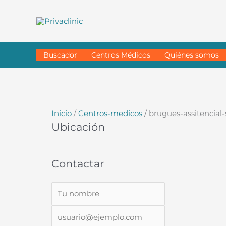
Ir
al
contenido
Buscador
Centros Médicos
Quiénes somos
Inicio
/
Centros-medicos
/ brugues-assitencial
Ubicación
Contactar