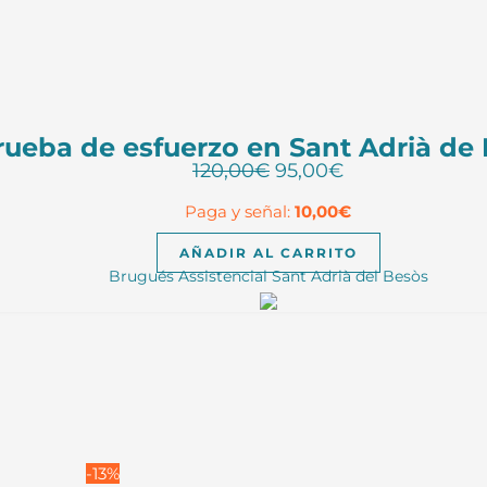
la
página
de
producto
rueba de esfuerzo en Sant Adrià de
El
El
120,00
€
95,00
€
precio
precio
Paga y señal:
10,00
€
original
actual
era:
es:
AÑADIR AL CARRITO
120,00€.
95,00€.
Brugués Assistencial Sant Adrià del Besòs
-13%