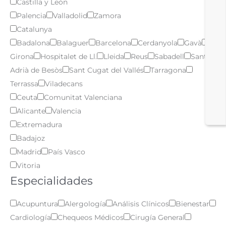
Castilla y León
Palencia
Valladolid
Zamora
Catalunya
Badalona
Balaguer
Barcelona
Cerdanyola
Gavà
Girona
Hospitalet de Ll.
Lleida
Reus
Sabadell
Sant
Adrià de Besòs
Sant Cugat del Vallés
Tarragona
Terrassa
Viladecans
Ceuta
Comunitat Valenciana
Alicante
Valencia
Extremadura
Badajoz
Madrid
País Vasco
Vitoria
Especialidades
Acupuntura
Alergología
Análisis Clínicos
Bienestar
Cardiología
Chequeos Médicos
Cirugía General