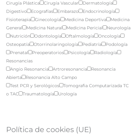
Cirugía Plástica
Cirugía Vascular
Dermatología
Digestivo
Ecografías
Embarazo
Endocrinología
Fisioterapia
Ginecología
Medicina Deportiva
Medicina
General
Medicina Natural
Medicina Pericial
Neurología
Nutrición
Odontología
Oftalmología
Oncología
Osteopatía
Otorrinolaringología
Pediatría
Podología
Prenatal
Preoperatorios
Psicología
Radiología
Resonancias
Angio Resonancia
Artroresonancia
Resonancia
Abierta
Resonancia Alto Campo
Test PCR y Serológicos
Tomografia Computarizada TC
o TAC
Traumatología
Urología
Política de cookies (UE)