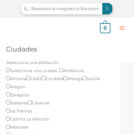
Ir
al
contenido
0
Ciudades
Selecciona una población
Selecciona una ciudad...
Andalucía
Almería
Cádiz
Córdoba
Málaga
Sevilla
Aragón
Zaragoza
Baleares
Canarias
las Palmas
Castilla La Mancha
Albacete