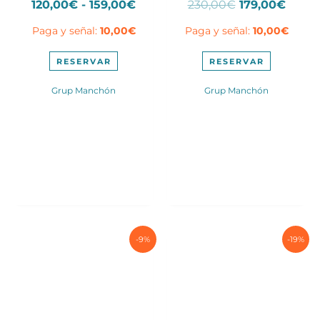
Rango
El
El
120,00
€
-
159,00
€
230,00
€
179,00
€
de
precio
preci
Paga y señal:
10,00
€
Paga y señal:
10,00
€
precios:
original
actua
desde
era:
es:
Este
120,00€
230,00€.
179,0
RESERVAR
RESERVAR
producto
hasta
tiene
Grup Manchón
Grup Manchón
159,00€
múltiples
variantes.
Las
opciones
se
pueden
elegir
en
la
página
-9%
-19%
de
producto