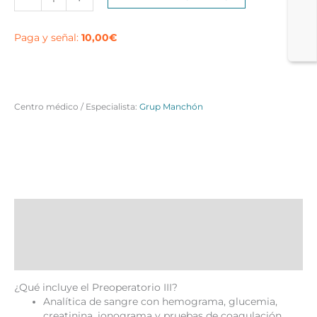
III
Barcelona
cantidad
Paga y señal:
10,00
€
Centro médico / Especialista:
Grup Manchón
Descripción
Valoraciones (0)
Más productos
¿Qué incluye el Preoperatorio III?
Analítica de sangre con hemograma, glucemia,
creatinina, ionograma y pruebas de coagulación.