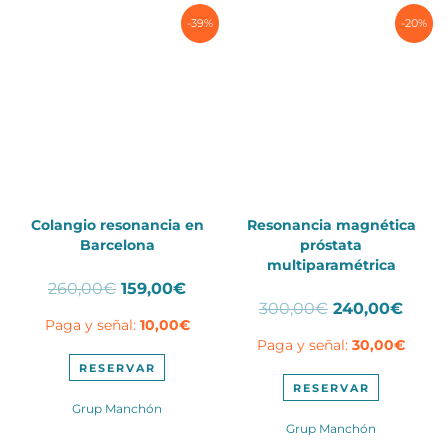
-39%
-20%
Colangio resonancia en
Resonancia magnética
Barcelona
próstata
multiparamétrica
El
El
260,00
€
159,00
€
El
El
precio
precio
300,00
€
240,00
€
Paga y señal:
10,00
€
precio
preci
original
actual
Paga y señal:
30,00
€
original
actua
era:
es:
era:
es:
260,00€.
159,00€.
RESERVAR
300,00€.
240,
RESERVAR
Grup Manchón
Grup Manchón