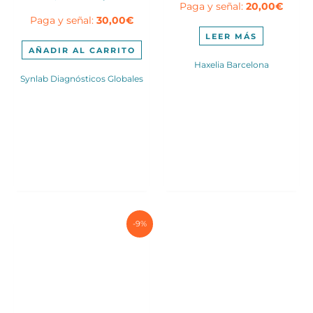
Paga y señal:
20,00
€
precio
precio
original
actu
Paga y señal:
30,00
€
original
actual
era:
es:
era:
es:
2.100,00€.
1.58
LEER MÁS
205,00€.
195,00€.
AÑADIR AL CARRITO
Haxelia Barcelona
Synlab Diagnósticos Globales
-9%