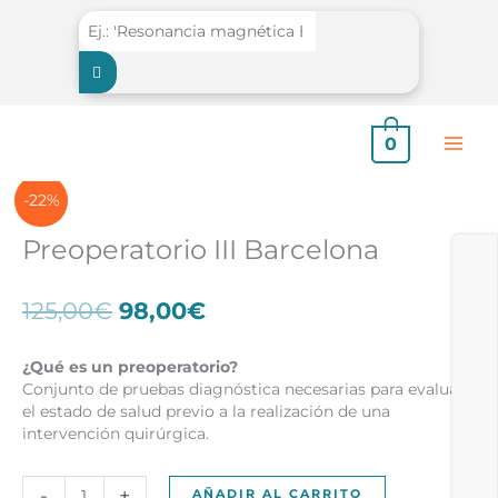
Ir
al
contenido
0
-22%
Preoperatorio III Barcelona
El
El
125,00
€
98,00
€
precio
precio
original
actual
¿Qué es un preoperatorio?
era:
es:
Conjunto de pruebas diagnóstica necesarias para evaluar
125,00€.
98,00€.
el estado de salud previo a la realización de una
intervención quirúrgica.
Preoperatorio
-
+
AÑADIR AL CARRITO