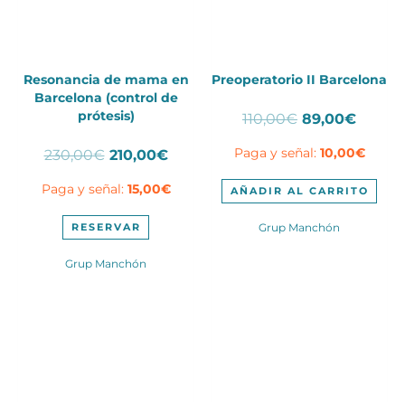
Resonancia de mama en
Preoperatorio II Barcelona
Barcelona (control de
prótesis)
El
El
110,00
€
89,00
€
precio
precio
El
El
Paga y señal:
10,00
€
230,00
€
210,00
€
original
actual
precio
precio
era:
es:
Paga y señal:
15,00
€
original
actual
110,00€.
89,00€
AÑADIR AL CARRITO
era:
es:
230,00€.
210,00€.
RESERVAR
Grup Manchón
Grup Manchón