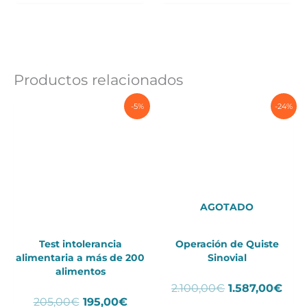
Productos relacionados
-5%
-24%
AGOTADO
Test intolerancia
Operación de Quiste
alimentaria a más de 200
Sinovial
alimentos
El
El
2.100,00
€
1.587,00
€
El
El
205,00
€
195,00
€
precio
prec