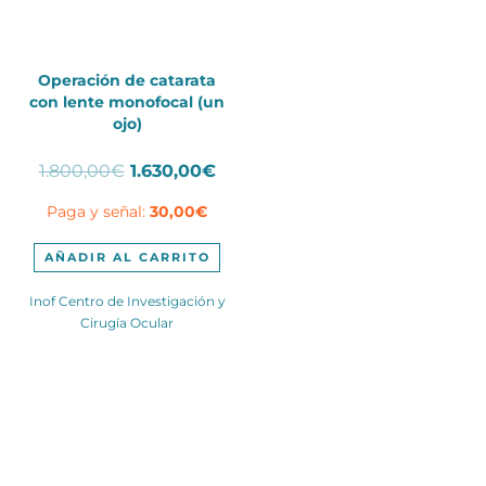
Operación de catarata
con lente monofocal (un
ojo)
El
El
1.800,00
€
1.630,00
€
precio
precio
Paga y señal:
30,00
€
original
actual
era:
es:
1.800,00€.
1.630,00€.
AÑADIR AL CARRITO
Inof Centro de Investigación y
Cirugía Ocular