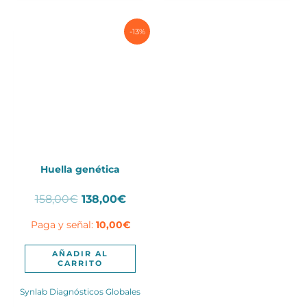
-13%
Huella genética
El
El
158,00
€
138,00
€
precio
precio
Paga y señal:
10,00
€
original
actual
era:
es:
158,00€.
138,00€.
AÑADIR AL
CARRITO
Synlab Diagnósticos Globales