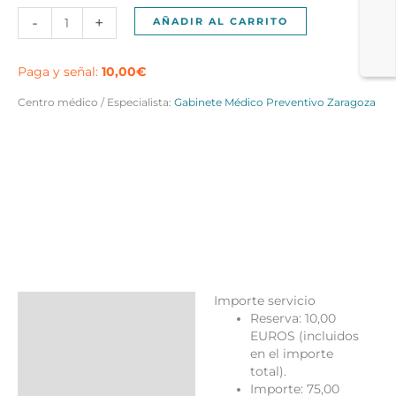
Chequeo
-
+
AÑADIR AL CARRITO
Deportivo
base
en
Paga y señal:
10,00
€
Zaragoza
Centro médico / Especialista:
Gabinete Médico Preventivo Zaragoza
cantidad
Importe servicio
Descripción
Reserva: 10,00
EUROS (incluidos
Valoraciones (0)
en el importe
Más productos
total).
Importe: 75,00