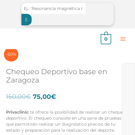
Ir
al
contenido
0
-50%
Chequeo Deportivo base en
Zaragoza
El
El
150,00
€
75,00
€
precio
precio
original
actual
Privaclinic
te ofrece la posibilidad de realizar un chequeo
era:
es:
deportivo. El chequeo consiste en una serie de pruebas
150,00€.
75,00€.
que permitirán realizar un diagnóstico preciso de tu
estado y preparación para la realización del deporte.