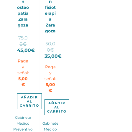
n
n
osteo
fisiot
patía
erapi
Zara
a
goza
Zara
goza
75,0
El
50,0
0
€
El
precio
0
€
45,00
€
precio
El
original
35,00
€
Paga
El
original
precio
era:
y
Paga
precio
era:
actual
75,00€.
señal:
y
actual
50,00€.
es:
5,00
señal:
es:
45,00€.
€
5,00
35,00€.
€
AÑADIR
AL
AÑADIR
CARRITO
AL
CARRITO
Gabinete
Médico
Gabinete
Preventivo
Médico