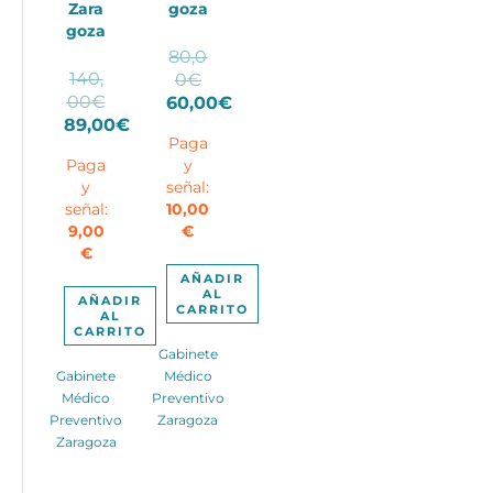
Zara
goza
goza
80,0
140,
El
0
€
El
00
€
precio
60,00
€
precio
89,00
€
El
original
Paga
El
original
precio
era:
Paga
y
precio
era:
actual
80,00€.
y
señal:
actual
140,00€.
es:
señal:
10,00
es:
60,00€.
9,00
€
89,00€.
€
AÑADIR
AL
AÑADIR
CARRITO
AL
CARRITO
Gabinete
Gabinete
Médico
Médico
Preventivo
Preventivo
Zaragoza
Zaragoza