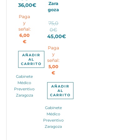
Zara
precio
36,00
€
goza
El
original
Paga
precio
era:
75,0
y
actual
50,00€.
El
0
€
señal:
es:
precio
6,00
45,00
€
36,00€.
€
El
original
Paga
precio
era:
y
actual
75,00€.
AÑADIR
AL
señal:
es:
CARRITO
5,00
45,00€.
€
Gabinete
Médico
AÑADIR
Preventivo
AL
CARRITO
Zaragoza
Gabinete
Médico
Preventivo
Zaragoza