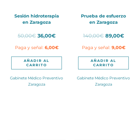
Sesión hidroterapia
Prueba de esfuerzo
en Zaragoza
en Zaragoza
El
El
El
El
50,00
€
36,00
€
140,00
€
89,00
€
precio
precio
precio
precio
Paga y señal:
6,00
€
Paga y señal:
9,00
€
original
actual
original
actual
era:
es:
era:
es:
50,00€.
36,00€.
140,00€.
89,00
AÑADIR AL
AÑADIR AL
CARRITO
CARRITO
Gabinete Médico Preventivo
Gabinete Médico Preventivo
Zaragoza
Zaragoza