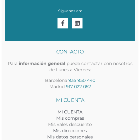
Síguenos en:
CONTACTO
Para
información general
puede contactar con nosotros
de Lunes a Viernes:
Barcelona
935 950 440
Madrid
917 022 052
MI CUENTA
MI CUENTA
Mis compras
Mis vales descuento
Mis direcciones
Mis datos personales