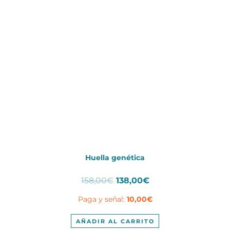
Huella genética
El
El
158,00
€
138,00
€
precio
precio
Paga y señal:
10,00
€
original
actual
era:
es:
158,00€.
138,00€.
AÑADIR AL CARRITO