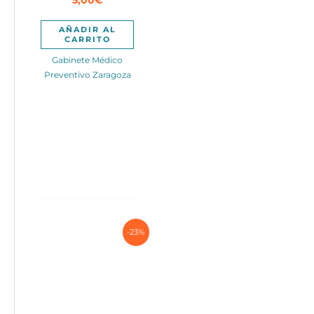
era:
es:
75,00€.
45,00€.
AÑADIR AL
CARRITO
Gabinete Médico
Preventivo Zaragoza
-23%