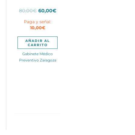
El
El
80,00
€
60,00
€
precio
precio
Paga y señal:
original
actual
10,00
€
era:
es:
80,00€.
60,00€.
AÑADIR AL
CARRITO
Gabinete Médico
Preventivo Zaragoza