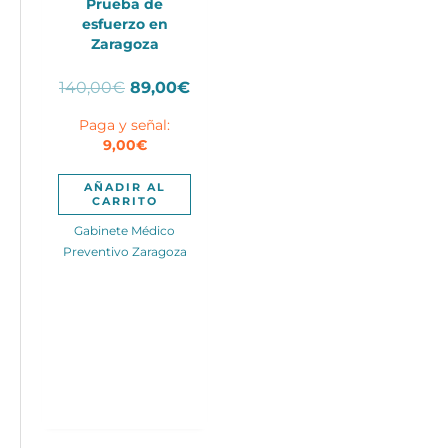
Prueba de
esfuerzo en
Zaragoza
El
El
140,00
€
89,00
€
precio
precio
Paga y señal:
original
actual
9,00
€
era:
es:
140,00€.
89,00€.
AÑADIR AL
CARRITO
Gabinete Médico
Preventivo Zaragoza