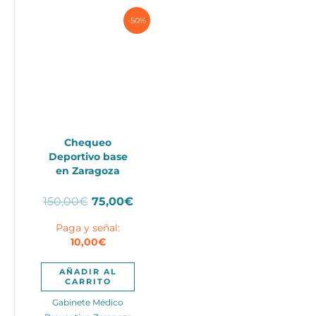
-50%
Chequeo
Deportivo base
en Zaragoza
El
El
150,00
€
75,00
€
precio
precio
Paga y señal:
original
actual
10,00
€
era:
es:
150,00€.
75,00€.
AÑADIR AL
CARRITO
Gabinete Médico