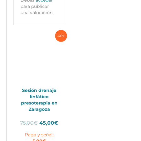
para publicar
una valoración.
-40%
Sesión drenaje
linfático
presoterapia en
Zaragoza
El
El
75,00
€
45,00
€
precio
precio
Paga y señal:
original
actual
5,00
€