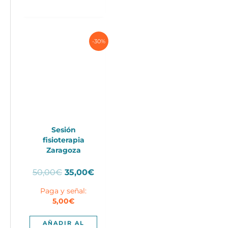
-30%
Sesión
fisioterapia
Zaragoza
El
El
50,00
€
35,00
€
precio
precio
Paga y señal:
original
actual
5,00
€
era:
es:
50,00€.
35,00€.
AÑADIR AL