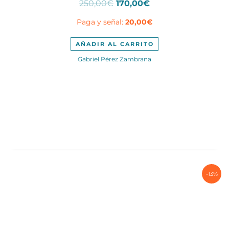
El
El
250,00
€
170,00
€
precio
precio
Paga y señal:
20,00
€
original
actual
era:
es:
250,00€.
170,00€.
AÑADIR AL CARRITO
Gabriel Pérez Zambrana
-13%