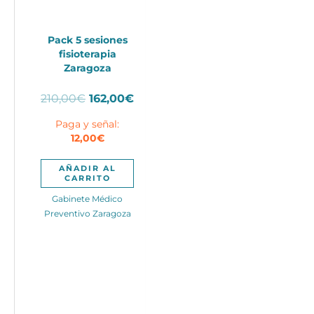
Pack 5 sesiones
fisioterapia
Zaragoza
El
El
210,00
€
162,00
€
precio
precio
Paga y señal:
original
actual
12,00
€
era:
es:
210,00€.
162,00€.
AÑADIR AL
CARRITO
Gabinete Médico
Preventivo Zaragoza