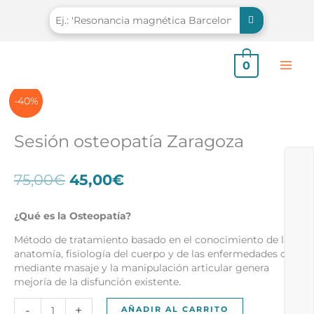
Ir
al
contenido
0
-40%
Sesión osteopatía Zaragoza
El
El
75,00
€
45,00
€
precio
precio
original
actual
¿Qué es la Osteopatía?
era:
es:
75,00€.
45,00€.
Método de tratamiento basado en el conocimiento de la
anatomía, fisiología del cuerpo y de las enfermedades que
mediante masaje y la manipulación articular genera
mejoría de la disfunción existente.
Sesión
-
+
AÑADIR AL CARRITO