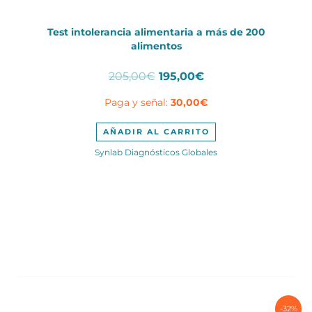
Test intolerancia alimentaria a más de 200
alimentos
El
El
205,00
€
195,00
€
precio
precio
Paga y señal:
30,00
€
original
actual
era:
es:
205,00€.
195,00€.
AÑADIR AL CARRITO
Synlab Diagnósticos Globales
-32%