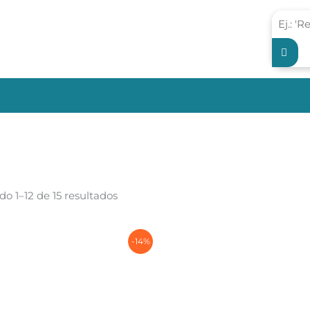
Ordenado
o 1–12 de 15 resultados
por
los
últimos
-14%