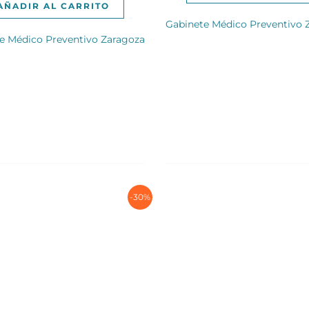
210,00€.
162,00€.
AÑADIR AL CARRITO
Gabinete Médico Preventivo 
e Médico Preventivo Zaragoza
-30%