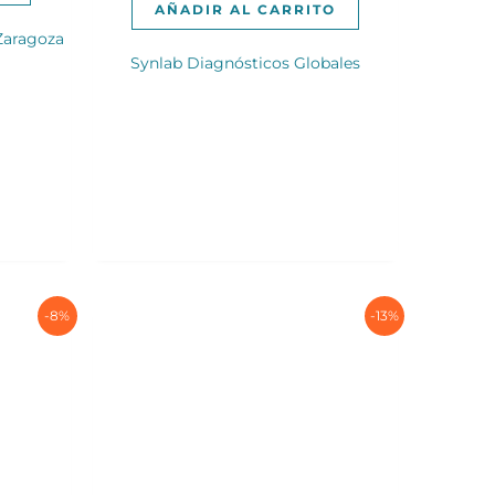
205,00€.
185,00€.
AÑADIR AL CARRITO
Zaragoza
Synlab Diagnósticos Globales
-8%
-13%