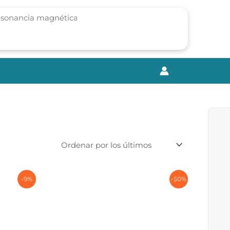
Acceder a mi cuenta
0
-9%
-50%