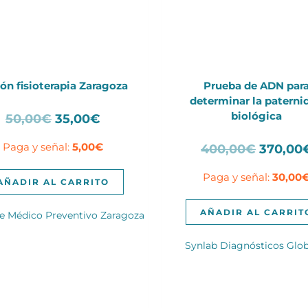
ón fisioterapia Zaragoza
Prueba de ADN par
determinar la paterni
biológica
El
El
50,00
€
35,00
€
precio
precio
Paga y señal:
5,00
€
El
400,00
€
370,00
original
actual
precio
era:
es:
Paga y señal:
30,00
original
50,00€.
35,00€.
AÑADIR AL CARRITO
era:
400,00
AÑADIR AL CARRIT
e Médico Preventivo Zaragoza
Synlab Diagnósticos Glob