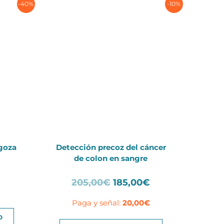
-40%
-10%
goza
Detección precoz del cáncer
de colon en sangre
El
El
El
precio
205,00
€
185,00
€
precio
precio
actual
Paga y señal:
20,00
€
original
actual
es:
era:
es:
45,00€.
O