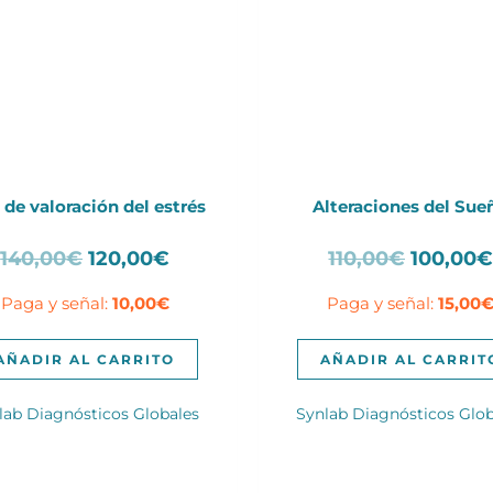
 de valoración del estrés
Alteraciones del Sue
El
El
El
140,00
€
120,00
€
110,00
€
100,00
precio
precio
precio
Paga y señal:
10,00
€
Paga y señal:
15,00
original
actual
original
era:
es:
era:
140,00€.
120,00€.
110,00€.
AÑADIR AL CARRITO
AÑADIR AL CARRIT
lab Diagnósticos Globales
Synlab Diagnósticos Glob