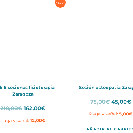
-23%
k 5 sesiones fisioterapia
Sesión osteopatía Zara
Zaragoza
El
75,00
€
45,00
€
El
El
210,00
€
162,00
€
precio
Paga y señal:
5,00
€
precio
precio
original
Paga y señal:
12,00
€
original
actual
era:
era:
es:
75,00€.
AÑADIR AL CARRIT