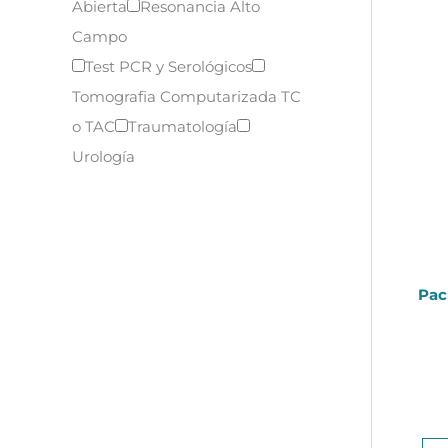
Abierta
Resonancia Alto
Campo
Test PCR y Serológicos
Tomografia Computarizada TC
o TAC
Traumatología
Urología
Pac