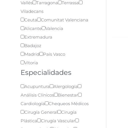
Vallés
Tarragona
Terrassa
Viladecans
Ceuta
Comunitat Valenciana
Alicante
Valencia
Extremadura
Badajoz
Madrid
País Vasco
Vitoria
Especialidades
Acupuntura
Alergología
Análisis Clínicos
Bienestar
Cardiología
Chequeos Médicos
Cirugía General
Cirugía
Plástica
Cirugía Vascular