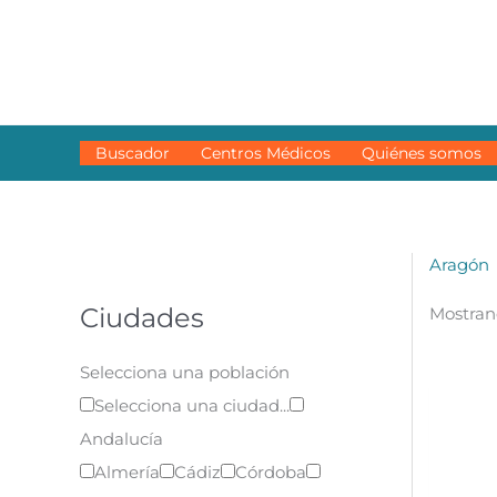
Ir
al
contenido
Buscador
Centros Médicos
Quiénes somos
Aragón
Ciudades
Mostrand
Selecciona una población
Selecciona una ciudad...
Andalucía
Almería
Cádiz
Córdoba