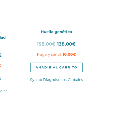
a
Huella genética
dad
El
El
158,00
€
138,00
€
precio
precio
Paga y señal:
10,00
€
El
€
original
actual
precio
era:
es:
€
actual
158,00€.
138,00€.
AÑADIR AL CARRITO
es:
€.
370,00€.
O
Synlab Diagnósticos Globales
ales