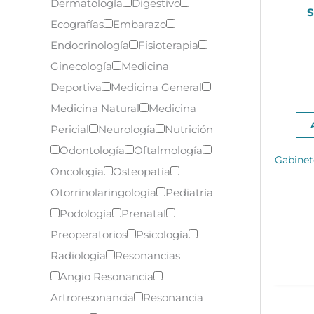
Dermatología
Digestivo
S
Ecografías
Embarazo
Endocrinología
Fisioterapia
Ginecología
Medicina
Deportiva
Medicina General
Medicina Natural
Medicina
Pericial
Neurología
Nutrición
Odontología
Oftalmología
Gabinet
Oncología
Osteopatía
Otorrinolaringología
Pediatría
Podología
Prenatal
Preoperatorios
Psicología
Radiología
Resonancias
Angio Resonancia
Artroresonancia
Resonancia