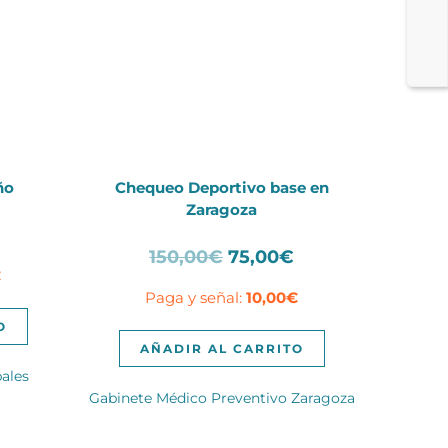
ño
Chequeo Deportivo base en
Zaragoza
El
€
El
El
precio
150,00
€
75,00
€
€
precio
precio
actual
Paga y señal:
10,00
€
original
actual
es:
era:
es:
100,00€.
O
150,00€.
75,00€.
AÑADIR AL CARRITO
ales
Gabinete Médico Preventivo Zaragoza