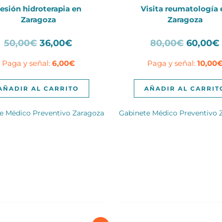
esión hidroterapia en
Visita reumatología 
Zaragoza
Zaragoza
El
El
El
50,00
€
36,00
€
80,00
€
60,00
€
precio
precio
precio
Paga y señal:
6,00
€
Paga y señal:
10,00
original
actual
original
era:
es:
era:
50,00€.
36,00€.
80,00€
AÑADIR AL CARRITO
AÑADIR AL CARRIT
e Médico Preventivo Zaragoza
Gabinete Médico Preventivo 