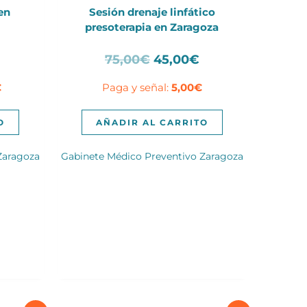
en
Sesión drenaje linfático
presoterapia en Zaragoza
El
El
El
75,00
€
45,00
€
precio
precio
precio
€
Paga y señal:
5,00
€
actual
original
actual
es:
era:
es:
.
60,00€.
75,00€.
45,00€.
O
AÑADIR AL CARRITO
Zaragoza
Gabinete Médico Preventivo Zaragoza