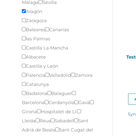
Málaga
Sevilla
Aragón
Zaragoza
Baleares
Canarias
las Palmas
Castilla La Mancha
Test
Albacete
Castilla y León
Palencia
Valladolid
Zamora
Catalunya
Badalona
Balaguer
Barcelona
Cerdanyola
Gavà
Girona
Hospitalet de Ll.
Syn
Lleida
Reus
Sabadell
Sant
Adrià de Besòs
Sant Cugat del