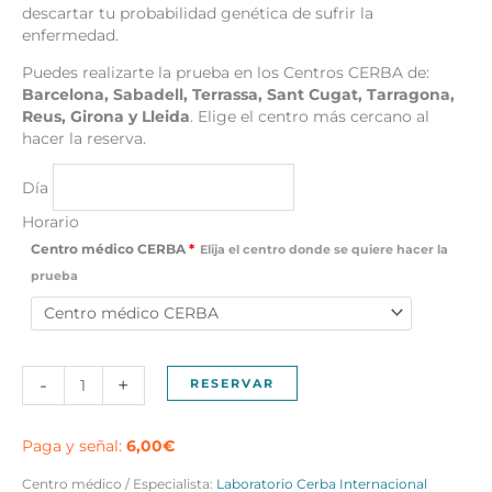
descartar tu probabilidad genética de sufrir la
enfermedad.
Puedes realizarte la prueba en los Centros CERBA de:
Barcelona, Sabadell, Terrassa, Sant Cugat, Tarragona,
Reus, Girona y Lleida
. Elige el centro más cercano al
hacer la reserva.
Día
Horario
Centro médico CERBA
*
Elija el centro donde se quiere hacer la
prueba
Estudio
-
+
RESERVAR
Genético
Intolerancia
al
Paga y señal:
6,00
€
Gluten
Centro médico / Especialista:
Laboratorio Cerba Internacional
(Celiaquía)