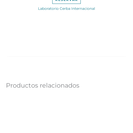
250,00€.
199,00€.
Laboratorio Cerba Internacional
Productos relacionados