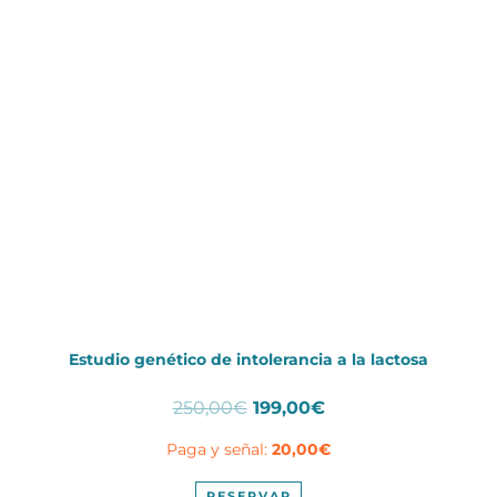
Estudio genético de intolerancia a la lactosa
El
El
250,00
€
199,00
€
precio
precio
Paga y señal:
20,00
€
original
actual
era:
es:
RESERVAR