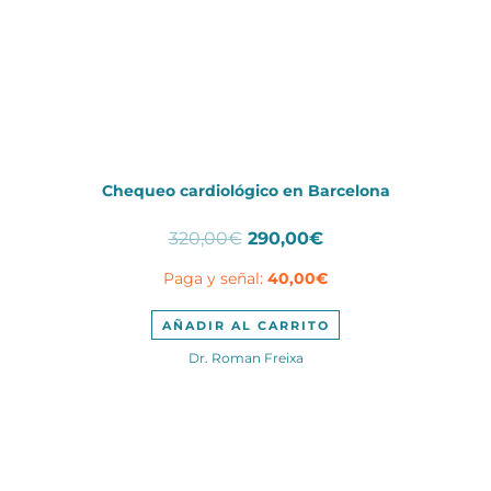
Chequeo cardiológico en Barcelona
El
El
320,00
€
290,00
€
precio
precio
Paga y señal:
40,00
€
original
actual
era:
es:
320,00€.
290,00€.
AÑADIR AL CARRITO
Dr. Roman Freixa