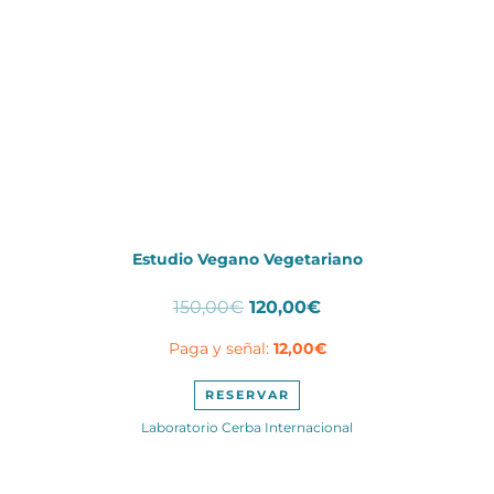
Estudio Vegano Vegetariano
El
El
150,00
€
120,00
€
precio
precio
Paga y señal:
12,00
€
original
actual
era:
es:
150,00€.
120,00€.
RESERVAR
Laboratorio Cerba Internacional