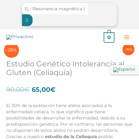
Ir
al
contenido
0
-20%
-20%
-25%
-16%
-17%
-15%
-17%
-6%
-9%
-28%
Estudio Genético Intolerancia al
Gluten (Celiaquía)
El
El
90,00
€
65,00
€
precio
precio
original
actual
El 30% de la población tiene alelos asociados a la
era:
es:
enfermedad celíaca, lo que significa que tiene
90,00€.
65,00€.
posibilidades de desarrollar la enfermedad, debido a su
predisposición genética. Por el contrario, las personas que
no disponen de estos alelos no podrán desarrollarla.
Gracias a nuestro
estudio de la Celiaquía
podrás