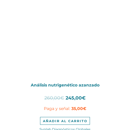
Análisis nutrigenético azanzado
El
El
260,00
€
245,00
€
precio
precio
Paga y señal:
35,00
€
original
actual
era:
es:
260,00€.
245,00€.
AÑADIR AL CARRITO
Synlab Diagnósticos Globales