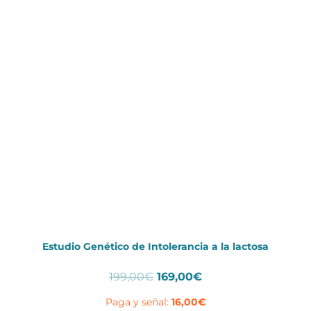
Estudio Genético de Intolerancia a la lactosa
El
El
199,00
€
169,00
€
precio
precio
Paga y señal:
16,00
€
original
actual