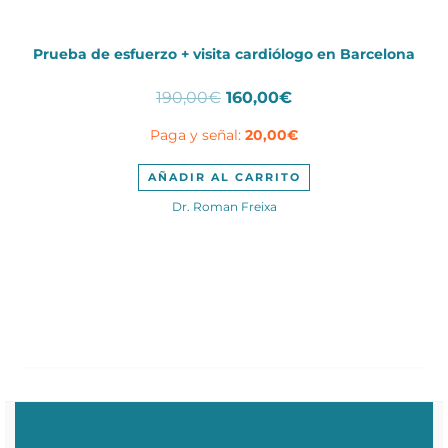
Prueba de esfuerzo + visita cardiólogo en Barcelona
El
El
190,00
€
160,00
€
precio
precio
Paga y señal:
20,00
€
original
actual
era:
es:
190,00€.
160,00€.
AÑADIR AL CARRITO
Dr. Roman Freixa