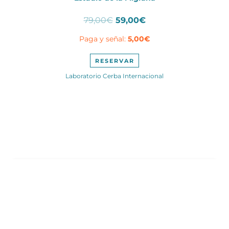
El
El
79,00
€
59,00
€
precio
precio
Paga y señal:
5,00
€
original
actual
era:
es:
79,00€.
59,00€.
RESERVAR
Laboratorio Cerba Internacional