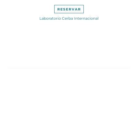
era:
es:
199,00€.
169,00€.
RESERVAR
Laboratorio Cerba Internacional