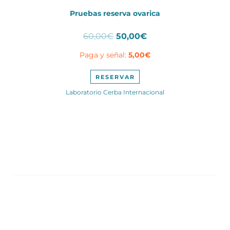
Pruebas reserva ovarica
El
El
60,00
€
50,00
€
precio
precio
Paga y señal:
5,00
€
original
actual
era:
es:
60,00€.
50,00€.
RESERVAR
Laboratorio Cerba Internacional