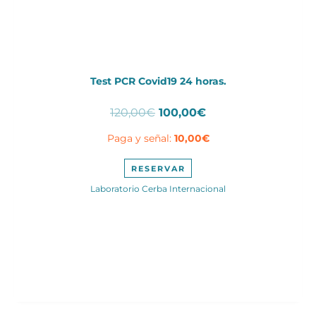
Test PCR Covid19 24 horas.
El
El
120,00
€
100,00
€
precio
precio
Paga y señal:
10,00
€
original
actual
era:
es:
120,00€.
100,00€.
RESERVAR
Laboratorio Cerba Internacional