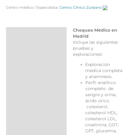
cantidad
Centro médico / Especialista:
Centro Clínico Zurbano
Chequeo Médico en
Descripción
Madrid
Incluye las siguientes
Valoraciones (0)
pruebas y
Más productos
exploraciones:
Exploración
médica completa
y anamnesis.
Perfil analítico
completo de
sangre y orina,
ácido úrico,
colesterol,
colesterol HDL,
colesterol LDL,
creatinina, GOT,
GPT, glucemia,