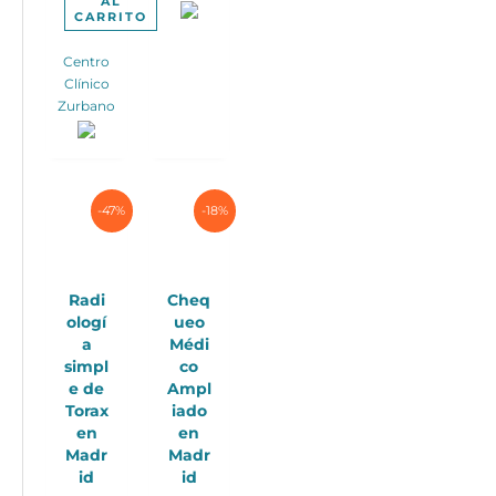
AL
CARRITO
Centro
Clínico
Zurbano
-47%
-18%
Radi
Cheq
ologí
ueo
a
Médi
simpl
co
e de
Ampl
Torax
iado
en
en
Madr
Madr
id
id