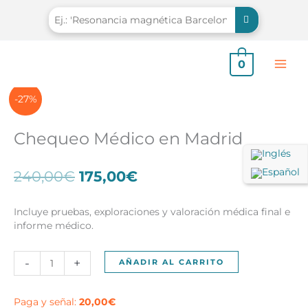
Ir
al
contenido
0
-27%
Chequeo Médico en Madrid
El
El
240,00
€
175,00
€
precio
precio
original
actual
Incluye pruebas, exploraciones y valoración médica final e
era:
es:
informe médico.
240,00€.
175,00€.
Chequeo
-
+
AÑADIR AL CARRITO
Médico
en
Madrid
Paga y señal:
20,00
€