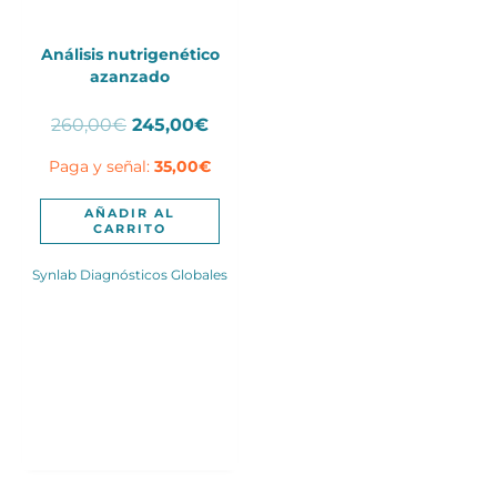
Análisis nutrigenético
azanzado
El
El
260,00
€
245,00
€
precio
precio
Paga y señal:
35,00
€
original
actual
era:
es:
260,00€.
245,00€.
AÑADIR AL
CARRITO
Synlab Diagnósticos Globales