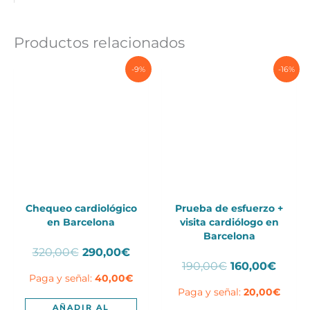
Productos relacionados
-9%
-16%
Chequeo cardiológico
Prueba de esfuerzo +
en Barcelona
visita cardiólogo en
Barcelona
El
El
320,00
€
290,00
€
El
El
precio
precio
190,00
€
160,00
€
Paga y señal:
40,00
€
precio
preci
original
actual
Paga y señal:
20,00
€
original
actua
era:
es:
era:
es:
320,00€.
290,00€.
AÑADIR AL