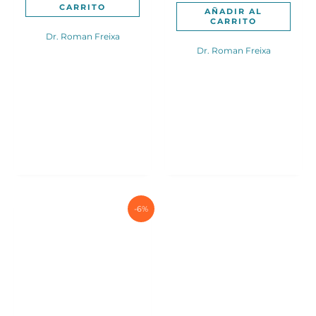
CARRITO
190,00€.
160,0
AÑADIR AL
CARRITO
Dr. Roman Freixa
Dr. Roman Freixa
-6%