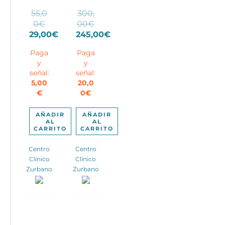
55,0
300,
El
El
0
€
00
€
precio
precio
29,00
€
245,00
€
El
original
El
original
Paga
Paga
precio
era:
precio
era:
y
y
actual
55,00€.
actual
300,00€.
señal:
señal:
es:
es:
5,00
20,0
29,00€.
245,00€.
€
0
€
AÑADIR
AÑADIR
AL
AL
CARRITO
CARRITO
Centro
Centro
Clínico
Clínico
Zurbano
Zurbano