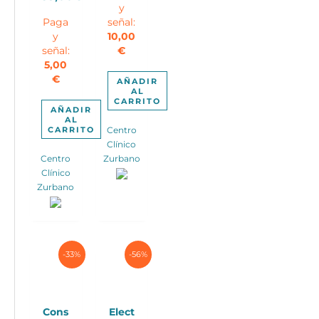
y
El
original
actual
190,00€.
Paga
señal:
precio
era:
es:
y
10,00
actual
170,00€.
135,00€.
señal:
€
es:
5,00
35,00€.
€
AÑADIR
AL
CARRITO
AÑADIR
AL
CARRITO
Centro
Clínico
Centro
Zurbano
Clínico
Zurbano
-33%
-56%
Cons
Elect