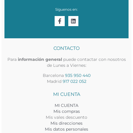
Síguenos en:
CONTACTO
Para
información general
puede contactar con nosotros
de Lunes a Viernes:
Barcelona
935 950 440
Madrid
917 022 052
MI CUENTA
MI CUENTA
Mis compras
Mis vales descuento
Mis direcciones
Mis datos personales