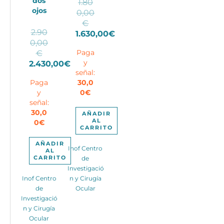
dos
1.80
ojos
0,00
El
€
2.90
precio
1.630,00
€
0,00
El
original
El
€
Paga
precio
era:
precio
y
2.430,00
€
actual
1.800,00€.
señal:
El
original
es:
Paga
30,0
precio
era:
1.630,00€.
y
0
€
actual
2.900,00€.
señal:
es:
30,0
AÑADIR
2.430,00€.
AL
0
€
CARRITO
AÑADIR
Inof Centro
AL
CARRITO
de
Investigació
Inof Centro
n y Cirugía
de
Ocular
Investigació
n y Cirugía
Ocular