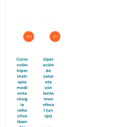
-16%
-9%
Corre
Oper
cción
ación
hiper
de
metr
catar
opía
ata
medi
con
ante
lente
cirug
mon
ía
ofoca
refra
l (un
ctiva
ojo)
láser