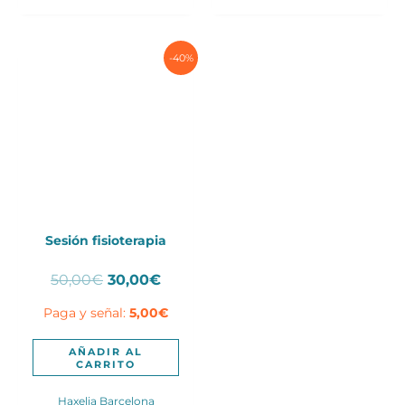
-40%
Sesión fisioterapia
El
El
50,00
€
30,00
€
precio
precio
Paga y señal:
5,00
€
original
actual
era:
es:
50,00€.
30,00€.
AÑADIR AL
CARRITO
Haxelia Barcelona