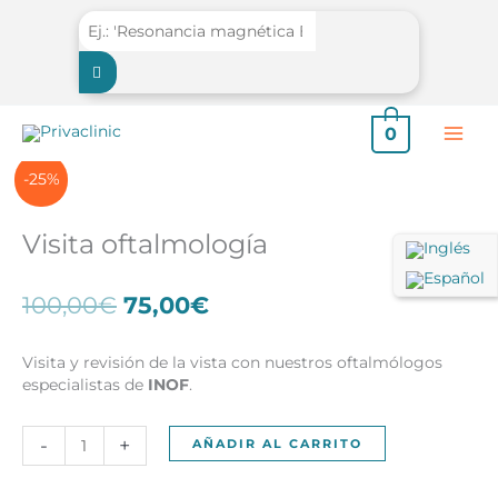
Ir
al
contenido
0
-25%
Visita oftalmología
El
El
100,00
€
75,00
€
precio
precio
original
actual
Visita y revisión de la vista con nuestros oftalmólogos
era:
es:
especialistas de
INOF
.
100,00€.
75,00€.
Visita
-
+
AÑADIR AL CARRITO
oftalmología
cantidad