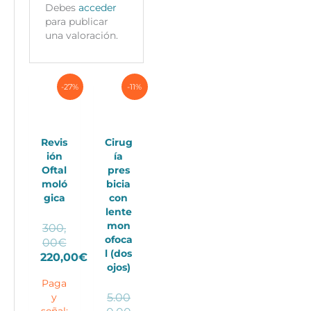
Debes
acceder
para publicar
una valoración.
-27%
-11%
Revis
Cirug
ión
ía
Oftal
pres
moló
bicia
gica
con
lente
mon
300,
ofoca
El
00
€
l (dos
precio
220,00
€
ojos)
El
original
Paga
precio
era:
5.00
y
actual
300,00€.
señal: