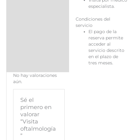
Visita por médico
especialista.
Condiciones del
servicio
El pago de la
reserva permite
acceder al
servicio descrito
en el plazo de
tres meses.
No hay valoraciones
aún.
Sé el
primero en
valorar
“Visita
oftalmología
”