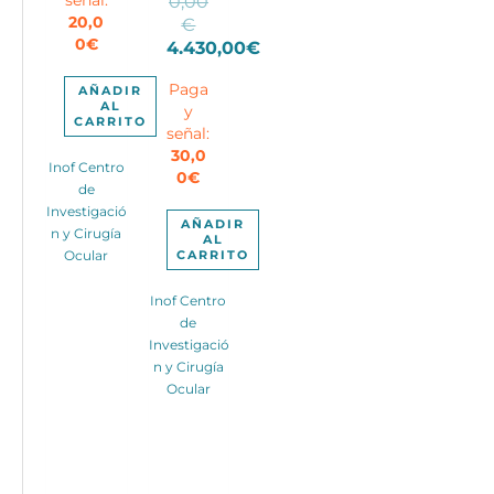
0,00
es:
El
20,0
€
220,00€.
0
€
precio
4.430,00
€
El
original
Paga
precio
era:
AÑADIR
AL
y
actual
5.000,00€.
CARRITO
señal:
es:
30,0
4.430,00€.
Inof Centro
0
€
de
Investigació
AÑADIR
n y Cirugía
AL
Ocular
CARRITO
Inof Centro
de
Investigació
n y Cirugía
Ocular