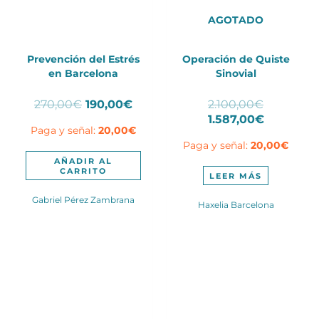
AGOTADO
Prevención del Estrés
Operación de Quiste
en Barcelona
Sinovial
El
El
El
270,00
€
190,00
€
2.100,00
€
precio
precio
precio
El
1.587,00
€
Paga y señal:
20,00
€
original
actual
original
precio
Paga y señal:
20,00
€
era:
es:
era:
actual
270,00€.
190,00€.
2.100,00€
es:
AÑADIR AL
CARRITO
1.587,00€
LEER MÁS
Gabriel Pérez Zambrana
Haxelia Barcelona