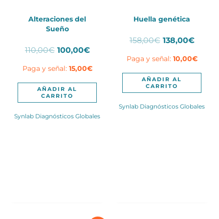
Alteraciones del
Huella genética
Sueño
El
El
158,00
€
138,00
€
El
El
110,00
€
100,00
€
precio
preci
Paga y señal:
10,00
€
precio
precio
original
actua
Paga y señal:
15,00
€
original
actual
era:
es:
era:
es:
158,00€.
138,0
AÑADIR AL
CARRITO
110,00€.
100,00€.
AÑADIR AL
CARRITO
Synlab Diagnósticos Globales
Synlab Diagnósticos Globales