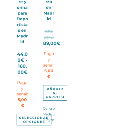
re y
rzo
orina
en
para
Madr
Depo
id
rtista
s en
100,
Madr
El
00
€
id
precio
89,00
€
El
original
44,0
Paga
precio
era:
0
€
-
y
actual
100,00€.
señal:
160,
es:
5,00
Rango
00
€
89,00€.
€
de
Paga
precios:
y
desde
AÑADIR
AL
señal:
44,00€
CARRITO
5,00
hasta
€
160,00€
Centro
Médico
SELECCIONAR
Deyre
OPCIONES