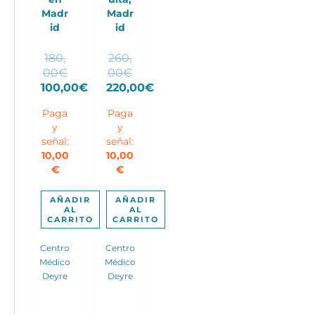
Madr
Madr
id
id
180,
260,
El
El
00
€
00
€
precio
precio
100,00
€
220,00
€
El
original
El
original
Paga
Paga
precio
era:
precio
era:
y
y
actual
180,00€.
actual
260,00€.
señal:
señal:
es:
es:
10,00
10,00
100,00€.
220,00€.
€
€
AÑADIR
AÑADIR
AL
AL
CARRITO
CARRITO
Centro
Centro
Médico
Médico
Deyre
Deyre