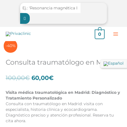
Ir
al
contenido
0
-40%
Consulta traumatólogo en Madrid
El
El
100,00
€
60,00
€
precio
precio
original
actual
Visita médica traumatológica en Madrid: Diagnóstico y
era:
es:
Tratamiento Personalizado
100,00€.
60,00€.
Consulta con traumatólogo en Madrid: visita con
especialista, historia clínica y ecocardiograma.
Diagnóstico preciso y atención profesional. Reserva tu
cita ahora.