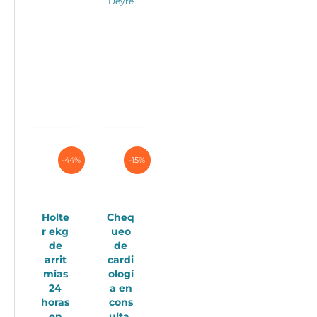
Deyre
variantes.
Las
opciones
se
pueden
elegir
en
la
página
de
producto
-44%
-15%
Holte
Cheq
r ekg
ueo
de
de
arrit
cardi
mias
ologí
24
a en
horas
cons
en
ulta,