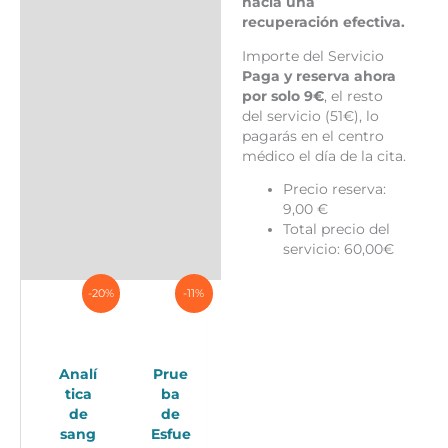
hacia una
recuperación efectiva.
Importe del Servicio
Paga y reserva ahora
por solo 9€
, el resto
del servicio (51€), lo
pagarás en el centro
médico el día de la cita.
Precio reserva:
9,00 €
Total precio del
servicio: 60,00€
-20%
-11%
Analí
Prue
tica
ba
de
de
sang
Esfue