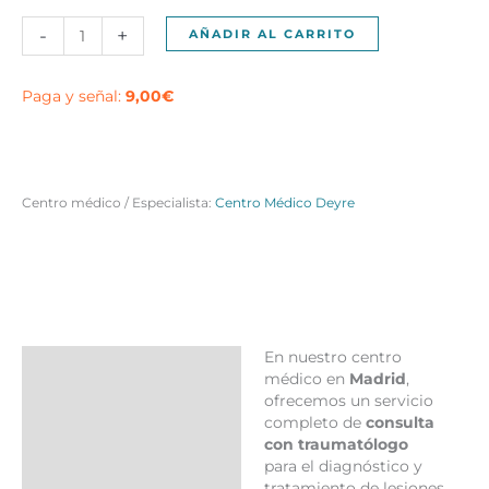
Consulta
-
+
AÑADIR AL CARRITO
traumatólogo
en
Madrid
Paga y señal:
9,00
€
cantidad
Centro médico / Especialista:
Centro Médico Deyre
En nuestro centro
Descripción
médico en
Madrid
,
ofrecemos un servicio
Más productos
completo de
consulta
con traumatólogo
para el diagnóstico y
tratamiento de lesiones