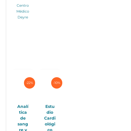
Este
Centro
producto
Médico
tiene
Deyre
múltiples
variantes.
Las
opciones
se
pueden
elegir
en
la
página
de
-22%
-10%
producto
Analí
Estu
tica
dio
de
Cardi
sang
ológi
re y
co