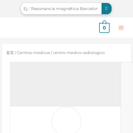
跳
至
内
容
0
首页
/
Centros-medicos
/ centro-medico-radiologico