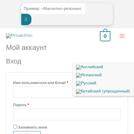
Перейти
к
содержимому
0
Мой аккаунт
Вход
Обязательно
Имя пользователя или Email
*
Обязательно
Пароль
*
Запомнить меня