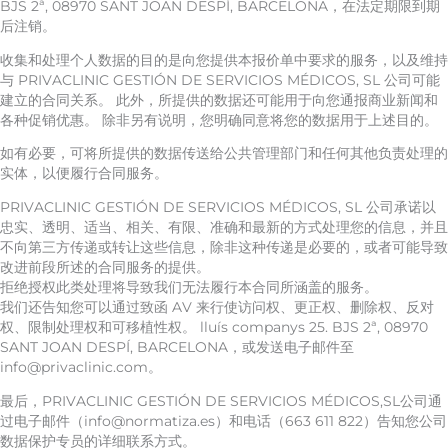
BJS 2ª, 08970 SANT JOAN DESPÍ, BARCELONA，在法定期限到期
后注销。
收集和处理个人数据的目的是向您提供本报价单中要求的服务，以及维持
与 PRIVACLINIC GESTIÓN DE SERVICIOS MÉDICOS, SL 公司可能
建立的合同关系。 此外，所提供的数据还可能用于向您通报商业新闻和
各种促销优惠。 除非另有说明，您明确同意将您的数据用于上述目的。
如有必要，可将所提供的数据传送给公共管理部门和任何其他负责处理的
实体，以便履行合同服务。
PRIVACLINIC GESTIÓN DE SERVICIOS MÉDICOS, SL 公司承诺以
忠实、透明、适当、相关、有限、准确和最新的方式处理您的信息，并且
不向第三方传递或转让这些信息，除非这种传递是必要的，或者可能导致
改进前段所述的合同服务的提供。
拒绝授权此类处理将导致我们无法履行本合同所涵盖的服务。
我们还告知您可以通过致函 AV 来行使访问权、更正权、删除权、反对
权、限制处理权和可移植性权。 lluís companys 25. BJS 2ª, 08970
SANT JOAN DESPÍ, BARCELONA，或发送电子邮件至
info@privaclinic.com。
最后，PRIVACLINIC GESTIÓN DE SERVICIOS MÉDICOS,SL公司通
过电子邮件（info@normatiza.es）和电话（663 611 822）告知您公司
数据保护专员的详细联系方式。