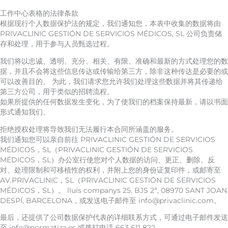
工作中心表格的法律条款
根据现行个人数据保护法的规定，我们通知您，本表中收集的数据将由
PRIVACLINIC GESTIÓN DE SERVICIOS MÉDICOS, SL 公司负责储
存和处理，用于参与人员甄选过程。
我们将以忠诚、透明、充分、相关、有限、准确和最新的方式处理您的数
据，并且不会将这些信息传达或传输给第三方，除非这种传达是必要的或
可以改善目的。 为此，我们请求您允许我们处理这些数据并将其传递给
第三方公司，用于类似的招聘流程。
如果所提供的任何数据发生变化，为了使我们的档案保持最新，请以书面
形式通知我们。
拒绝授权处理将导致我们无法履行本合同所涵盖的服务。
我们通知您可以亲自前往 PRIVACLINIC GESTIÓN DE SERVICIOS
MÉDICOS，SL（PRIVACLINIC GESTIÓN DE SERVICIOS
MÉDICOS，SL）办公室行使您对个人数据的访问、更正、删除、反
对、处理限制和可移植性的权利，并附上您的身份证复印件，或邮寄至
AV.PRIVACLINIC，SL（PRIVACLINIC GESTIÓN DE SERVICIOS
MÉDICOS，SL）。 lluís companys 25. BJS 2ª, 08970 SANT JOAN
DESPÍ, BARCELONA，或发送电子邮件至 info@privaclinic.com。
最后，还提供了公司数据保护代表的详细联系方式，可通过电子邮件发送
至 info@normatiza.es 或拨打电话 663 611 822。