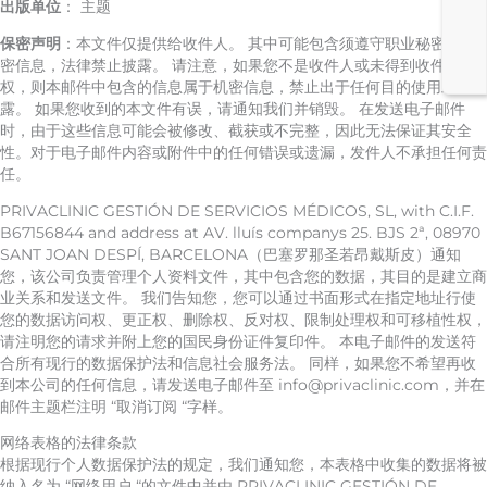
出版单位
： 主题
保密声明
：本文件仅提供给收件人。 其中可能包含须遵守职业秘密的机
密信息，法律禁止披露。 请注意，如果您不是收件人或未得到收件人授
权，则本邮件中包含的信息属于机密信息，禁止出于任何目的使用或披
露。 如果您收到的本文件有误，请通知我们并销毁。 在发送电子邮件
时，由于这些信息可能会被修改、截获或不完整，因此无法保证其安全
性。对于电子邮件内容或附件中的任何错误或遗漏，发件人不承担任何责
任。
PRIVACLINIC GESTIÓN DE SERVICIOS MÉDICOS, SL, with C.I.F.
B67156844 and address at AV. lluís companys 25. BJS 2ª, 08970
SANT JOAN DESPÍ, BARCELONA（巴塞罗那圣若昂戴斯皮）通知
您，该公司负责管理个人资料文件，其中包含您的数据，其目的是建立商
业关系和发送文件。 我们告知您，您可以通过书面形式在指定地址行使
您的数据访问权、更正权、删除权、反对权、限制处理权和可移植性权，
请注明您的请求并附上您的国民身份证件复印件。 本电子邮件的发送符
合所有现行的数据保护法和信息社会服务法。 同样，如果您不希望再收
到本公司的任何信息，请发送电子邮件至 info@privaclinic.com，并在
邮件主题栏注明 “取消订阅 “字样。
网络表格的法律条款
根据现行个人数据保护法的规定，我们通知您，本表格中收集的数据将被
纳入名为 “网络用户 “的文件中并由 PRIVACLINIC GESTIÓN DE